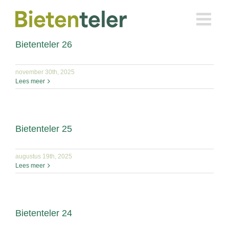
Ga
naar
inhoud
Bietenteler 26
november 30th, 2025
Lees meer
Bietenteler 25
augustus 19th, 2025
Lees meer
Bietenteler 24